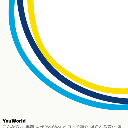
YouWorld
こんな方へ
事例
なぜ YouWorld
コーチ紹介
得られる変化
違