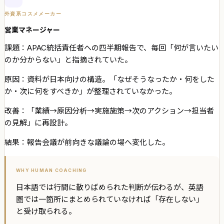
外資系コスメメーカー
営業マネージャー
課題：
APAC統括責任者への四半期報告で、毎回「何が言いたい
のか分からない」と指摘されていた。
原因：
資料が日本向けの構造。「なぜそうなったか・何をした
か・次に何をすべきか」が整理されていなかった。
改善：
「業績→原因分析→実施施策→次のアクション→担当者
の見解」に再設計。
結果：報告会議が前向きな議論の場へ変化した。
WHY HUMAN COACHING
日本語では行間に散りばめられた判断が伝わるが、英語
圏では一箇所にまとめられていなければ「存在しない」
と受け取られる。