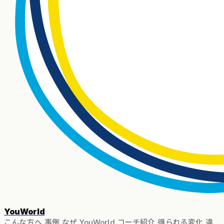
YouWorld
こんな方へ
事例
なぜ YouWorld
コーチ紹介
得られる変化
違